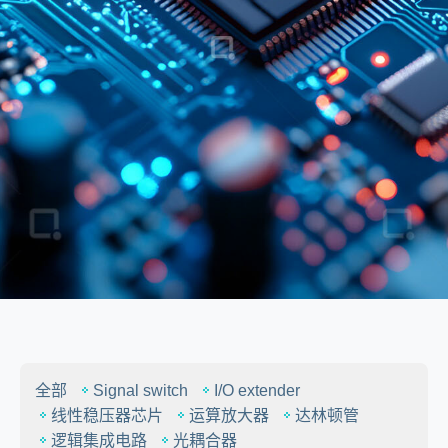
全部
Signal switch
I/O extender
线性稳压器芯片
运算放大器
达林顿管
逻辑集成电路
光耦合器