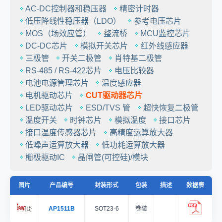
AC-DC控制器和稳压器
精密计时器
低压降线性稳压器（LDO）
参考电压芯片
MOS（场效应管）
整流桥
MCU监控芯片
DC-DC芯片
模拟开关芯片
红外线感应器
三极管
开关二极管
肖特基二极管
RS-485 / RS-422芯片
电压比较器
电池电源管理芯片
温度感应器
电机驱动芯片
CUT驱动器芯片
LED驱动芯片
ESD/TVS 管
超快恢复二极管
温度开关
时钟芯片
模拟温度
接口芯片
接口温度传感器芯片
高精度运算放大器
低噪声运算放大器
低功耗运算放大器
栅极驱动IC
晶闸管(可控硅)/模块
图片
产品编号
封装形式
包装
描述
数据表
AP1511B
SOT23-6
卷装