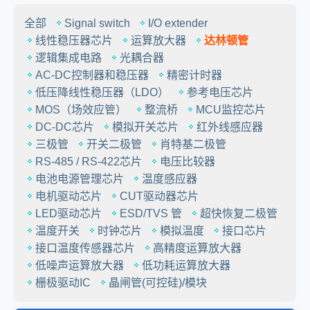
全部
Signal switch
I/O extender
线性稳压器芯片
运算放大器
达林顿管
逻辑集成电路
光耦合器
AC-DC控制器和稳压器
精密计时器
低压降线性稳压器（LDO）
参考电压芯片
MOS（场效应管）
整流桥
MCU监控芯片
DC-DC芯片
模拟开关芯片
红外线感应器
三极管
开关二极管
肖特基二极管
RS-485 / RS-422芯片
电压比较器
电池电源管理芯片
温度感应器
电机驱动芯片
CUT驱动器芯片
LED驱动芯片
ESD/TVS 管
超快恢复二极管
温度开关
时钟芯片
模拟温度
接口芯片
接口温度传感器芯片
高精度运算放大器
低噪声运算放大器
低功耗运算放大器
栅极驱动IC
晶闸管(可控硅)/模块