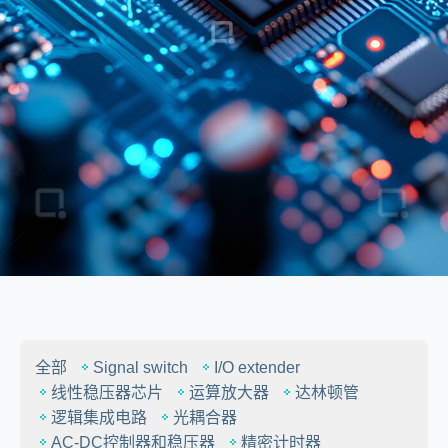
全部
Signal switch
I/O extender
线性稳压器芯片
运算放大器
达林顿管
逻辑集成电路
光耦合器
AC-DC控制器和稳压器
精密计时器