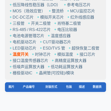
低压降线性稳压器（LDO）
参考电压芯片
MOS（场效应管）
整流桥
MCU监控芯片
DC-DC芯片
模拟开关芯片
红外线感应器
三极管
开关二极管
肖特基二极管
RS-485 / RS-422芯片
电压比较器
电池电源管理芯片
温度感应器
电机驱动芯片
CUT驱动器芯片
LED驱动芯片
ESD/TVS 管
超快恢复二极管
温度开关
时钟芯片
模拟温度
接口芯片
接口温度传感器芯片
高精度运算放大器
低噪声运算放大器
低功耗运算放大器
栅极驱动IC
晶闸管(可控硅)/模块
图片
产品编号
封装形式
包装
描述
数据表