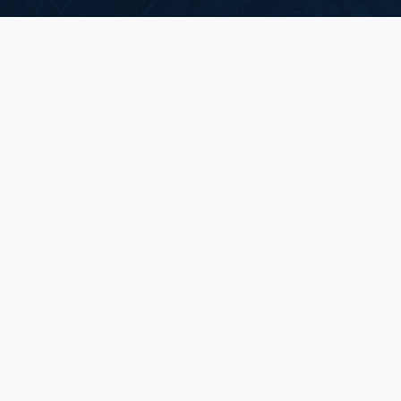
深圳市顺兴世纪科技有限公司
联络人：刘先生 13267221345
邮箱：Arthur@socingic.com
Singapore OFFICE:
新加坡国际广场#38-05安逊路10号
邮箱：SALES-SG@TOPONEIC.COM