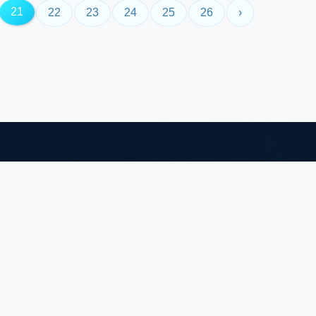
21
22
23
24
25
26
›
中国大陆总代理
深圳市顺兴世纪科技有限公司
联络人：刘先生 13267221345
邮箱：Arthur@socingic.com