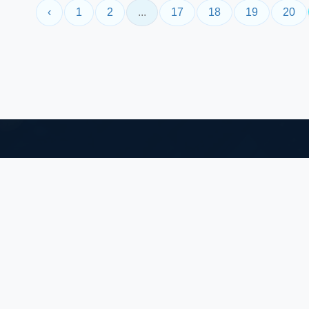
‹
1
2
...
17
18
19
20
HONGKONG OFFICE:
地址：香港九龍旺角花園街 2-16号好景商業中心27字
樓3室
邮箱：SALES-HK@TOPONEIC.COM