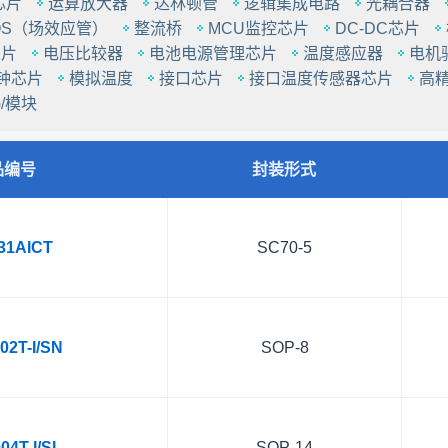
芯片
运算放大器
达林顿管
逻辑集成电路
光耦合器
OS（场效应管）
整流桥
MCU监控芯片
DC-DC芯片
芯片
电压比较器
电池电源管理芯片
温度感应器
电机
钟芯片
模拟温度
接口芯片
接口温度传感器芯片
高
/模块
品编号
封装形式
31AICT
SC70-5
2T-I/SN
SOP-8
4T-I/SL
SOP-14