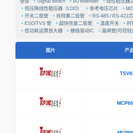
全部
Signal switch
I/O extender
线性稳压器
低压降线性稳压器（LDO）
参考电压芯片
M
开关二极管
肖特基二极管
RS-485 / RS-422
ESD/TVS 管
超快恢复二极管
温度开关
时
低功耗运算放大器
栅极驱动IC
晶闸管(可控硅)
图片
产
TSV6
MCP600
MCP600