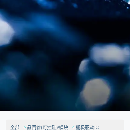
全部
晶闸管(可控硅)/模块
栅极驱动IC