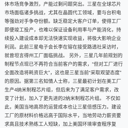
体市场竞争激烈，产能过剩问题突出。三星在全球芯片
市场面临诸多挑战，尤其在晶圆代工领域，要与台积电
等强劲对手争夺份额。缺乏稳定大客户订单，使得工厂
即便竣工投产，也难以保证设备利用率与产能消化，持
续投入建设成本却无法快速实现收益，将极大影响企业
利润。此前三星电子会长李在镕在接受路透社采访时，
就曾坦言得州工厂面临挑战。 另外，三星几年前规划的
制程节点现已不再符合当前客户的需求，“但对工厂进行
全面改造将耗资巨大”，这也是三星当前“采取观望态度”
的原因。据第三名知情人士称，三星最初计划在美工厂
生产4纳米制程芯片组，但后来为了满足客户需求，改
变了计划，加入了更先进的2纳米制程芯片组。 不仅如
此，美国当地高昂的运营成本也让三星倍感压力。建设
工厂的原材料价格远高于国际水平，当地劳动力薪资要
求高且技术熟练工人短缺，加上美国环境审查程序复