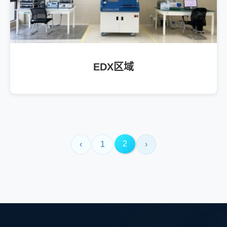
EDX区域
2
‹
1
›