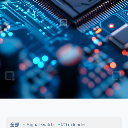
全部
Signal switch
I/O extender