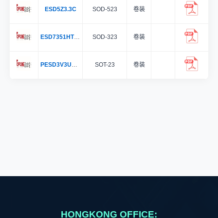
ESD5Z3.3C
SOD-523
卷装
ESD7351HT1G
SOD-323
卷装
PESD3V3U1UT
SOT-23
卷装
HONGKONG OFFICE: