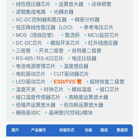
线性稳压器芯片
运算放大器
达林顿管
逻辑集成电路
光耦合器
AC-DC控制器和稳压器
精密计时器
低压降线性稳压器（LDO）
参考电压芯片
MOS（场效应管）
整流桥
MCU监控芯片
DC-DC芯片
模拟开关芯片
红外线感应器
三极管
开关二极管
肖特基二极管
RS-485 / RS-422芯片
电压比较器
电池电源管理芯片
温度感应器
电机驱动芯片
CUT驱动器芯片
LED驱动芯片
ESD/TVS 管
超快恢复二极管
温度开关
时钟芯片
模拟温度
接口芯片
接口温度传感器芯片
高精度运算放大器
低噪声运算放大器
低功耗运算放大器
栅极驱动IC
晶闸管(可控硅)/模块
图片
产品编号
封装形式
包装
描述
数据表